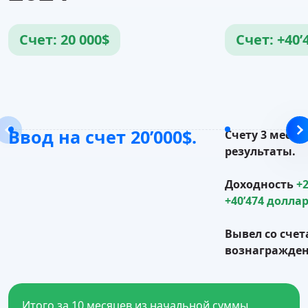
Счет: 20 000$
Счет: +40’
Ввод на счет 20’000$.
Счету 3 месяц
результаты.
Доходность
+
+40’474 долла
Вывел со сче
вознагражден
Итого за 10 месяцев из начальной суммы